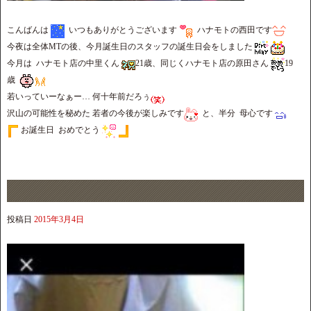
こんばんは
いつもありがとうございます
ハナモトの西田です
今夜は全体MTの後、今月誕生日のスタッフの誕生日会をしました
今月は ハナモト店の中里くん
21歳、同じくハナモト店の原田さん
19
歳
若いっていーなぁー… 何十年前だろぅ
沢山の可能性を秘めた 若者の今後が楽しみです
と、半分 母心です
お誕生日 おめでとう
投稿日
2015年3月4日