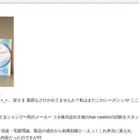
^
…>_<… 皆さま 風邪などひかれてませんか？私はまだこのシーズン いや ここ
シャンプー剤のメーカー コタ株式会社主催のhair carelistの試験をスタッ
‥頭皮・毛髪理論、製品の成分から効果効能と‥えっ！これ本当に覚えれ
内容だったのですが‼︎‼︎