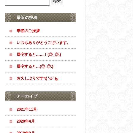
最近の投稿
季節のご挨拶
いつもありがとうございます。
帰宅すると……！(◎_◎;)
帰宅すると…(◎_◎;)
お久しぶりです٩( ‘ω’ )و
アーカイブ
2021年11月
2020年4月