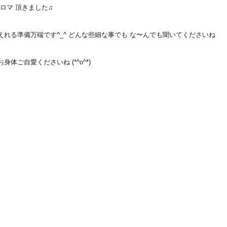
ィプロマ 頂きました♫
れる準備万端です^_^ どんな些細な事でも な〜んでも聞いてくださいね
体ご自愛くださいね (*^o^*)