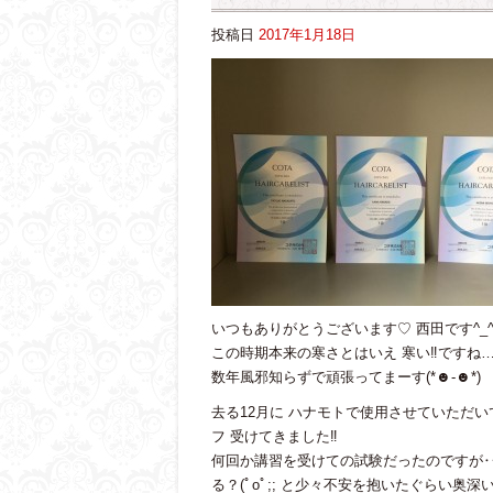
投稿日
2017年1月18日
いつもありがとうございます♡ 西田です^_
この時期本来の寒さとはいえ 寒い‼︎ですね
数年風邪知らずで頑張ってまーす(*☻-☻*)
去る12月に ハナモトで使用させていただいてる
フ 受けてきました‼︎
何回か講習を受けての試験だったのですが
る？(ﾟoﾟ;; と少々不安を抱いたぐらい奥深い