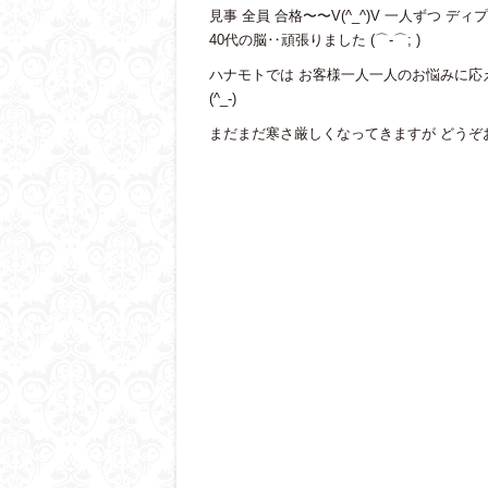
見事 全員 合格〜〜V(^_^)V 一人ずつ デ
40代の脳‥頑張りました (⌒-⌒; )
ハナモトでは お客様一人一人のお悩みに応え
(^_-)
まだまだ寒さ厳しくなってきますが どうぞお身