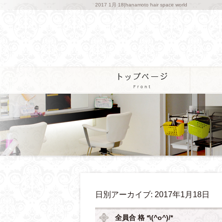
2017 1月 18|hanamoto hair space world
日別アーカイブ:
2017年1月18日
全員合 格 *\(^o^)/*