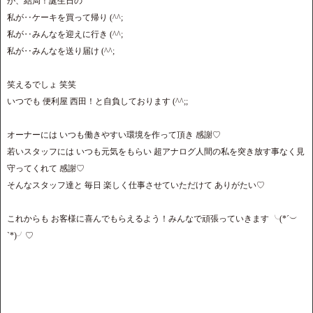
が、結局！誕生日の
私が‥ケーキを買って帰り (^^;
私が‥みんなを迎えに行き (^^;
私が‥みんなを送り届け (^^;
笑えるでしょ 笑笑
いつでも 便利屋 西田！と自負しております (^^;;
オーナーには いつも働きやすい環境を作って頂き 感謝♡
若いスタッフには いつも元気をもらい 超アナログ人間の私を突き放す事なく見
守ってくれて 感謝♡
そんなスタッフ達と 毎日 楽しく仕事させていただけて ありがたい♡
これからも お客様に喜んでもらえるよう！みんなで頑張っていきます ╰(*´︶
`*)╯♡