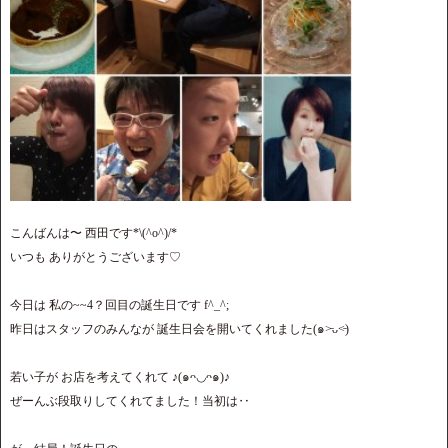
こんばんは〜 西田です*\(^o^)/*
いつも ありがとうございます♡
今日は 私の~~4？回目の誕生日です f^_^;
昨日はスタッフのみんなが 誕生日会を開いてくれました(๑˃̵ᴗ˂̵)
若い子が お店を考えてくれて ♪(๑ᴖ◡ᴖ๑)♪
ぜーんぶ段取りしてくれてました！当初は‥